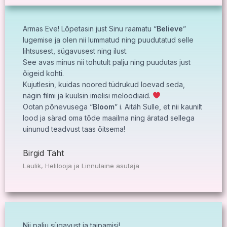
Armas Eve! Lõpetasin just Sinu raamatu “
Believe
”
lugemise ja olen nii lummatud ning puudutatud selle
lihtsusest, sügavusest ning ilust.
See avas minus nii tohutult palju ning puudutas just
õigeid kohti.
Kujutlesin, kuidas noored tüdrukud loevad seda,
nägin filmi ja kuulsin imelisi meloodiaid.
Ootan põnevusega “
Bloom
” i. Aitäh Sulle, et nii kaunilt
lood ja särad oma tõde maailma ning äratad sellega
uinunud teadvust taas õitsema!
Birgid Täht
Laulik, Helilooja ja Linnulaine asutaja
Nii palju sügavust ja taipamisi!