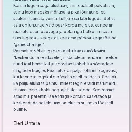
Kui ma lugemisega alustasin, siis reaalselt palvetasin,
et mu laps magaks mõnusa ja pika lõunaune, et
saaksin raamatu võimalikult kiiresti läbi lugeda. Sellist
asja on juhtunud vaid paar korda mu elus, et neelan
raamatu paari päevaga ja ootan iga hetke, mil saan
taas lugeda – seega oli see oma põnevusega tõeline
“game changer”.
Raamatust võtsin igapäeva ellu kaasa mõtteviisi
“keskendu lahendusele”, mida tuletan endale meelde
nüüd igal hommikul ja soovitan lahkelt ka sõpradele
ning teile kõigile. Raamatus oli palju rohkem sügavust,
kui kaane ja tagakülje põhjal algselt eeldasin. Seal oli
ka palju elulisi taipamisi, millest tegin eraldi märkmeid,
et oma lemmikkohti aeg-ajalt üle lugeda. See raamat
aitas mul paremini iseendaga kontakti saavutada ja
keskenduda sellele, mis on elus minu jaoks tõeliselt
oluline.
Eleri Untera