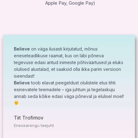
Apple Pay, Google Pay)
Believe
on väga ilusasti kirjutatud, mõnus
eneseteadlikuse raamat, kus on läbi põneva
tegevuse edasi antud inimeste põhiväärtused ja eluks
olulised alustalad, et saaksid olla ikka parim versioon
iseendast!
Believe
toob elavat peegeldust olulistele elus tihti
esinevatele teemadele – iga juhtum ja tegelaskuju
annab seda kõike edasi väga põneval ja elulisel moel!
Tiit Trofimov
Enesearengu teejuht