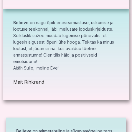
Believe
on nagu õpik enesearmastuse, uskumise ja
lootuse teekonnal, läbi imeilusate looduskirjelduste.
Seikluslik süžee muudab lugemise põnevaks, et
lugesin algusest lõpuni ühe hooga. Tekitas ka minus
lootust, et jõuan sinna, kus avaldub tõeline
armastustunne! Olen täis häid ja positiivseid
emotsioone!
Aitäh Sulle, imeline Eve!
Mait Rihkrand
Believe
on mitmetahuline ja sügavamõtteline teos,