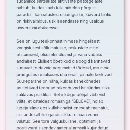
südamlike särtsakate aktiivsete peategelaste
nähtub, kuidas saab tulla niiöelda põrgust
paradiisi, kannatustest õitsengusse, kuivõrd tähtis
on riskivalmidus, usk iseendasse ning usaldus
universumi abikäesse.
See on lugu teekonnast inimese hingelisest
vangistusest sõltumatusse, raskustele mitte
alistumisest, otsusekindlusest ja vana vabaks
andmisest. Eluliselt õpetlikud dialoogid kannavad
sügavalt toetavaid aegumatuid tõdesid, mis meie
praeguses reaalsuses üha enam pinnale kerkivad.
Suurepärane on näha, kuidas kahekõnedes
arutletavad teooriad rakenduvad ka sündmustiku
sütitavas praktikas. Selle kõige põhjal võib vist
väita, et käteldes romaaniga ”BELIEVE”, hoiab
lugeja silme ees kullahinnalist eneseabiraamatut,
mis andekalt ilukirjanduslikku romaanivormi
valatud. See tore valgusküllane, optimismi ja
positiivsust sisendav materjal armsalt kujundatud