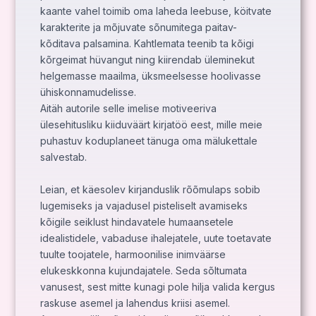
kaante vahel toimib oma laheda leebuse, köitvate
karakterite ja mõjuvate sõnumitega paitav-
kõditava palsamina. Kahtlemata teenib ta kõigi
kõrgeimat hüvangut ning kiirendab üleminekut
helgemasse maailma, üksmeelsesse hoolivasse
ühiskonnamudelisse.
Aitäh autorile selle imelise motiveeriva
ülesehitusliku kiiduväärt kirjatöö eest, mille meie
puhastuv koduplaneet tänuga oma mälukettale
salvestab.
Leian, et käesolev kirjanduslik rõõmulaps sobib
lugemiseks ja vajadusel pisteliselt avamiseks
kõigile seiklust hindavatele humaansetele
idealistidele, vabaduse ihalejatele, uute toetavate
tuulte toojatele, harmoonilise inimväärse
elukeskkonna kujundajatele. Seda sõltumata
vanusest, sest mitte kunagi pole hilja valida kergus
raskuse asemel ja lahendus kriisi asemel.