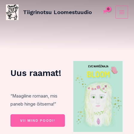
Skip
MAI
to
Tiigrinotsu Loomestuudio
ME
content
Uus raamat!
“Maagiline romaan, mis
paneb hinge õitsema!”
VII MIND POODI!