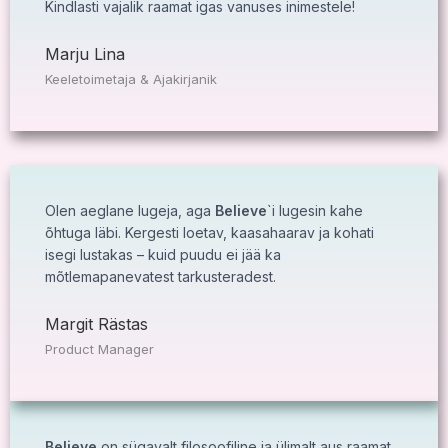
Kindlasti vajalik raamat igas vanuses inimestele!
Marju Lina
Keeletoimetaja & Ajakirjanik
Olen aeglane lugeja, aga
Believe
`i lugesin kahe
õhtuga läbi. Kergesti loetav, kaasahaarav ja kohati
isegi lustakas – kuid puudu ei jää ka
mõtlemapanevatest tarkusteradest.
Margit Rästas
Product Manager
Believe
on sügavalt filosoofiline ja ülimalt aus raamat,