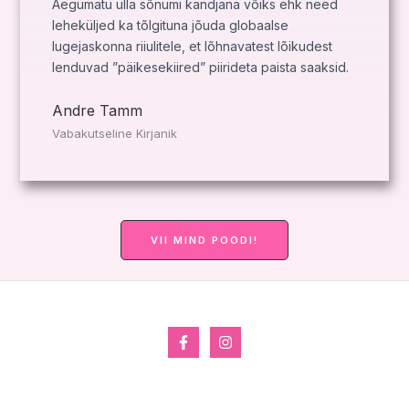
Aegumatu ülla sõnumi kandjana võiks ehk need
leheküljed ka tõlgituna jõuda globaalse
lugejaskonna riiulitele, et lõhnavatest lõikudest
lenduvad ”päikesekiired” piirideta paista saaksid.
Andre Tamm
Vabakutseline Kirjanik
VII MIND POODI!