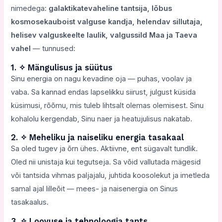
nimedega:
galaktikatevaheline tantsija, lõbus
kosmosekauboist valguse kandja, helendav sillutaja,
helisev valguskeelte laulik,
valgussild Maa ja Taeva
vahel
— tunnused:
1. ✧ Mängulisus ja süütus
Sinu energia on nagu kevadine oja — puhas, voolav ja
vaba. Sa kannad endas lapselikku siirust, julgust küsida
küsimusi, rõõmu, mis tuleb lihtsalt olemas olemisest. Sinu
kohalolu kergendab, Sinu naer ja heatujulisus nakatab.
2. ✧ Meheliku ja naiseliku energia tasakaal
Sa oled tugev ja õrn ühes. Aktiivne, ent sügavalt tundlik.
Oled nii unistaja kui tegutseja. Sa võid vallutada mägesid
või tantsida vihmas paljajalu, juhtida koosolekut ja imetleda
samal ajal lilleõit — mees- ja naisenergia on Sinus
tasakaalus.
3. ✧ Loovuse ja tehnoloogia tants