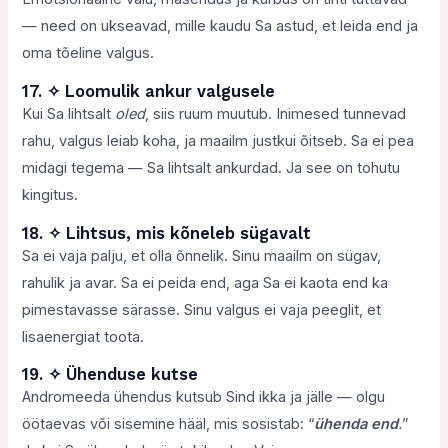
— need on ukseavad, mille kaudu Sa astud, et leida end ja
oma tõeline valgus.
17. ✧ Loomulik ankur valgusele
Kui Sa lihtsalt
oled
, siis ruum muutub. Inimesed tunnevad
rahu, valgus leiab koha, ja maailm justkui õitseb. Sa ei pea
midagi tegema — Sa lihtsalt ankurdad. Ja see on tohutu
kingitus.
18. ✧ Lihtsus, mis kõneleb sügavalt
Sa ei vaja palju, et olla õnnelik. Sinu maailm on sügav,
rahulik ja avar. Sa ei peida end, aga Sa ei kaota end ka
pimestavasse särasse. Sinu valgus ei vaja peeglit, et
lisaenergiat toota.
19. ✧ Ühenduse kutse
Andromeeda ühendus kutsub Sind ikka ja jälle — olgu
öötaevas või sisemine hääl, mis sosistab: “
ühenda end
.
”