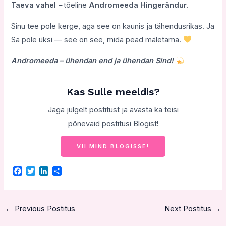
Taeva vahel
–
tõeline
Andromeeda Hingerändur
.
Sinu tee pole kerge, aga see on kaunis ja tähendusrikas. Ja
Sa pole üksi — see on see, mida pead mäletama.
Andromeeda – ühendan end ja ühendan Sind!
Kas Sulle meeldis?
Jaga julgelt postitust ja avasta ka teisi
põnevaid postitusi Blogist!
VII MIND BLOGISSE!
F
T
L
S
a
w
i
h
c
i
n
a
e
t
k
r
b
t
e
e
←
Previous Postitus
Next Postitus
→
o
e
d
o
r
I