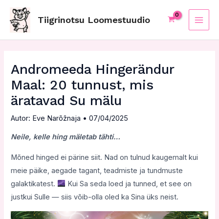
Skip
Post
MAI
to
navigation
Tiigrinotsu Loomestuudio
ME
content
Andromeeda Hingerändur
Maal: 20 tunnust, mis
äratavad Su mälu
Autor:
Eve Narõžnaja
•
07/04/2025
Neile, kelle hing mäletab tähti…
Mõned hinged ei pärine siit. Nad on tulnud kaugemalt kui
meie päike, aegade tagant, teadmiste ja tundmuste
galaktikatest.
Kui Sa seda loed ja tunned, et see on
justkui Sulle — siis võib-olla oled ka Sina üks neist.