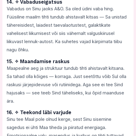
14. ✧ Vabaduseigatsus
Vabadus on Sinu jaoks A&O. Sa oled üdini vaba hing.
Füüsiline maailm tihti tundub ahistavalt kitsas — Sa unistad
tähereisidest, laiadest taevalaotustest, galaktikate
vahelisest liikumisest või siis vähemalt valguskiirusel
liikuvast lennuk-autost. Ka suhetes vajad kärpimata tiibu
nagu õhku.
15. ✧ Maandamise raskus
Maapealne aeg ja struktuur tundub tihti ahistavalt kitsana.
Sa tahad olla kõiges — korraga. Just seetõttu võib Sul olla
raskusi järjepidevuse või rutiinidega. Aga see ei tee Sind
hajusaks — see teeb Sind täheliseks, kui õpid maanduse
ära.
16. ✧ Teekond läbi varjude
Sinu tee Maal pole olnud kerge, sest Sinu sisemine
sagedus ei ühti Maa tiheda ja piiratud energiaga.
Emotsionaalne valu, masendus ja kurbus on tihti tuttavad