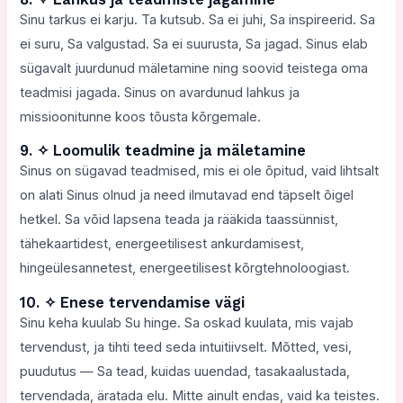
Sinu tarkus ei karju. Ta kutsub. Sa ei juhi, Sa inspireerid. Sa
ei suru, Sa valgustad. Sa ei suurusta, Sa jagad. Sinus elab
sügavalt juurdunud mäletamine ning soovid teistega oma
teadmisi jagada. Sinus on avardunud lahkus ja
missioonitunne koos tõusta kõrgemale.
9. ✧ Loomulik teadmine ja mäletamine
Sinus on sügavad teadmised, mis ei ole õpitud, vaid lihtsalt
on alati Sinus olnud ja need ilmutavad end täpselt õigel
hetkel. Sa võid lapsena teada ja rääkida taassünnist,
tähekaartidest, energeetilisest ankurdamisest,
hingeülesannetest, energeetilisest kõrgtehnoloogiast.
10. ✧ Enese tervendamise vägi
Sinu keha kuulab Su hinge. Sa oskad kuulata, mis vajab
tervendust, ja tihti teed seda intuitiivselt. Mõtted, vesi,
puudutus — Sa tead, kuidas uuendad, tasakaalustada,
tervendada, äratada elu. Mitte ainult endas, vaid ka teistes.