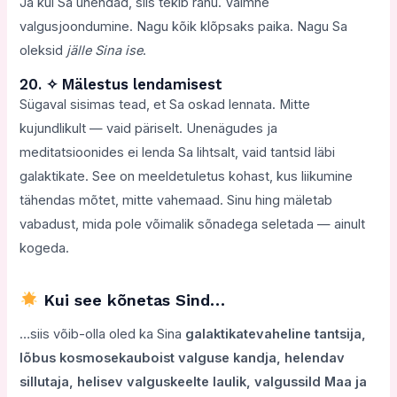
Ja kui Sa ühendad, siis tekib rahu. Vaimne
valgusjoondumine. Nagu kõik klõpsaks paika. Nagu Sa
oleksid
jälle Sina ise
.
20. ✧ Mälestus lendamisest
Sügaval sisimas tead, et Sa oskad lennata. Mitte
kujundlikult — vaid päriselt. Unenägudes ja
meditatsioonides ei lenda Sa lihtsalt, vaid tantsid läbi
galaktikate. See on meeldetuletus kohast, kus liikumine
tähendas mõtet, mitte vahemaad. Sinu hing mäletab
vabadust, mida pole võimalik sõnadega seletada — ainult
kogeda.
Kui see kõnetas Sind…
…siis võib-olla oled ka Sina
galaktikatevaheline tantsija,
lõbus kosmosekauboist valguse kandja, helendav
sillutaja, helisev valguskeelte laulik, valgussild Maa ja