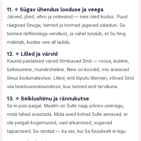
11. ✧ Sügav ühendus looduse ja veega
Järved, jõed, vihm ja ookeanid — neis oled kodus. Puud
räägivad Sinuga, taimed ja loomad jagavad saladusi. Sa
tunned delfiinidega vendlust, ja vahel tundub, et Su hing
mäletab, kuidas vee all laulda.
12. ✧ Lilled ja värvid
Kaunid pastelsed värvid tõmbavad Sind — roosa, kuldne,
türkiissinine, mündiroheline. Neis on koodid, mis äratavad
Sinus kodumälestusi. Lilled, eriti lõputu lillemeri, võivad Sind
viia teadvuseseisundisse, kus tunned end tervikuna.
13. ✧ Seiklushimu ja rännukutse
Sa ei püsi paigal. Maailm on Sulle nagu põnev unenägu,
mida tahad avastada. Mida uued kohad Sulle annavad, ei
ole pelgalt kogemused, vaid ärkamised, sügavad
taipamised. Sa rändad — ka siis, kui Sa füüsiliselt ei liigu.