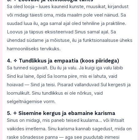
Sa oled looja – luues kauneid kunste, muusikat, kirjandust
või midagi täiesti oma, mida maailm pole veel näinud. Sa
suudad luua ilu, aga samal ajal oled tehniline ja praktiline.
Loovus ja täpsus eksisteerivad Sinus samal ajal. Sa
ühendad südame ja mõistuse, ilu ja funktsionaalsuse üheks
harmooniliseks tervikuks.
4. ✧ Tundlikkus ja empaatia (koos piiridega)
Sa tunned sügavalt. Elu ilu ja valu. Ja kuigi iga valu läbib
Sind kui laine, õpid Sa looma piire, mis ei lahuta, vaid
hoiavad — Sind ja teisi. Pisarad vallanduvad Sul kergesti ja
loomulikult. Sinu tundlikkus ei ole nõrkus, vaid
selgeltnägemise vorm.
5. ✧ Sisemine kergus ja ebamaine karisma
Sinus on midagi, mis paneb teised kuulama… või lihtsalt
vaikides imetlema. Sinu karisma kannab sagedust, mida on
raske sõnadesse panna — aga see puudutab inimesi