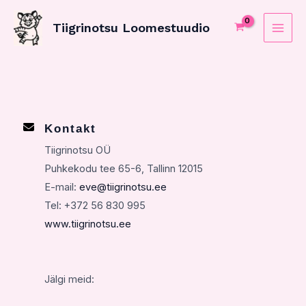
Skip
MAI
to
Tiigrinotsu Loomestuudio
ME
content
Kontakt
Tiigrinotsu OÜ
Puhkekodu tee 65-6, Tallinn 12015
E-mail:
eve@tiigrinotsu.ee
Tel: +372 56 830 995​
www.tiigrinotsu.ee
Jälgi meid: