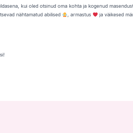
ldasena, kui oled otsinud oma kohta ja kogenud masendust v
ritsevad nähtamatud abilised
, armastus
ja väikesed mär
si!