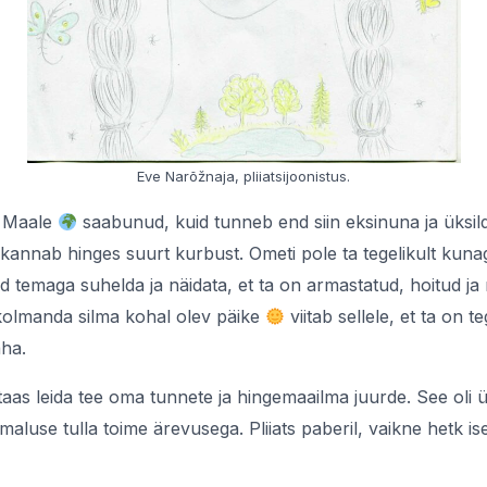
Eve Narõžnaja, pliiatsijoonistus.
n Maale
saabunud, kuid tunneb end siin eksinuna ja üksild
 kannab hinges suurt kurbust. Ometi pole ta tegelikult kun
 temaga suhelda ja näidata, et ta on armastatud, hoitud ja m
kolmanda silma kohal olev päike
viitab sellele, et ta on 
äha.
taas leida tee oma tunnete ja hingemaailma juurde. See oli ük
aluse tulla toime ärevusega. Pliiats paberil, vaikne hetk 