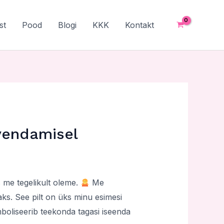
st
Pood
Blogi
KKK
Kontakt
rvendamisel
 me tegelikult oleme.
Me
s. See pilt on üks minu esimesi
mboliseerib teekonda tagasi iseenda