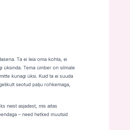
asena. Ta ei leia oma kohta, ei
agi üksinda. Tema ümber on silmale
itte kunagi üksi. Kuid ta ei suuda
tegelikult seotud palju rohkemaga,
s neist asjadest, mis aitas
iseendaga – need hetked muutsid