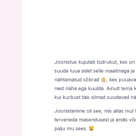
Joonistus kujutab tüdrukut, kes o
suuda luua sidet selle maailmaga ja
nähtamatud sõbrad
, kes püüavad
neid näha ega kuulda. Ainult tema 
kui kurbust täis silmad suudavad n
Joonistamine oli see, mis aitas mul 
terveneda masendusest ja andis võim
palju mu sees.