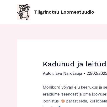
Skip
Post
to
navigation
Tiigrinotsu Loomestuudio
content
Kadunud ja leitud
Autor:
Eve Narõžnaja
•
22/02/202
Mõnikord võivad elu keerukus ja se
eraldume iseendast ja oma loovuses
joonistusi
pärast seda, kui lõpeta