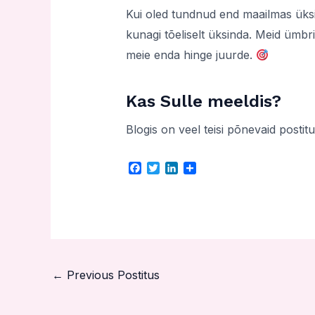
Kui oled tundnud end maailmas üksi
kunagi tõeliselt üksinda. Meid ümb
meie enda hinge juurde.
Kas Sulle meeldis?
Blogis on veel teisi põnevaid postitu
F
T
L
S
a
w
i
h
c
i
n
a
e
t
k
r
b
t
e
e
o
e
d
o
r
I
k
n
←
Previous Postitus