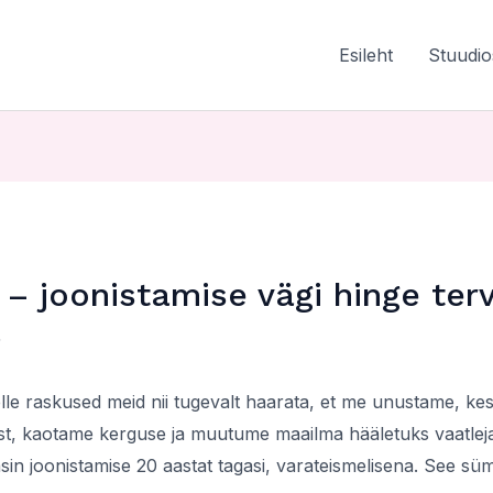
Esileht
Stuudio
 – joonistamise vägi hinge te
5
lle raskused meid nii tugevalt haarata, et me unustame, kes
t, kaotame kerguse ja muutume maailma hääletuks vaatlejak
sin joonistamise 20 aastat tagasi, varateismelisena. See sü