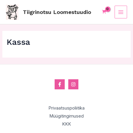
Skip
MAI
to
Tiigrinotsu Loomestuudio
ME
content
Kassa
Privaatsuspoliitika
Müügitingimused
KKK