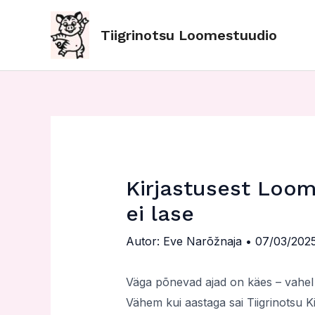
Skip
Post
to
navigation
Tiigrinotsu Loomestuudio
content
Kirjastusest Loom
ei lase
Autor:
Eve Narõžnaja
•
07/03/202
Väga põnevad ajad on käes – vahel
Vähem kui aastaga sai Tiigrinotsu K