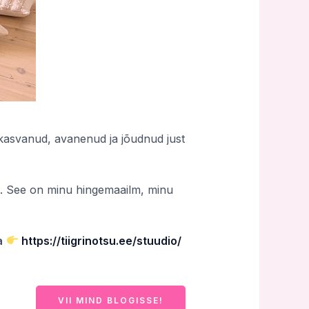
n kasvanud, avanenud ja jõudnud just
. See on minu hingemaailm, minu
a
https://tiigrinotsu.ee/stuudio/
VII MIND BLOGISSE!