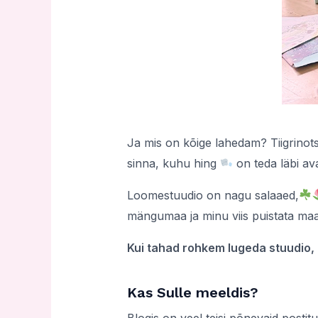
Ja mis on kõige lahedam? Tiigrinots
sinna, kuhu hing
on teda läbi a
Loomestuudio on nagu salaaed,
mängumaa ja minu viis puistata maail
Kui tahad rohkem lugeda stuudio, Ti
Kas Sulle meeldis?
Blogis on veel teisi põnevaid postitu