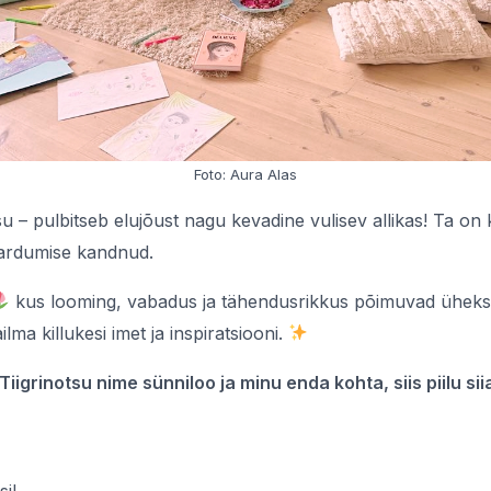
Foto: Aura Alas
u – pulbitseb elujõust nagu kevadine vulisev allikas! Ta o
vardumise kandnud.
kus looming, vabadus ja tähendusrikkus põimuvad üheks
ma killukesi imet ja inspiratsiooni.
igrinotsu nime sünniloo ja minu enda kohta, siis piilu sii
si!