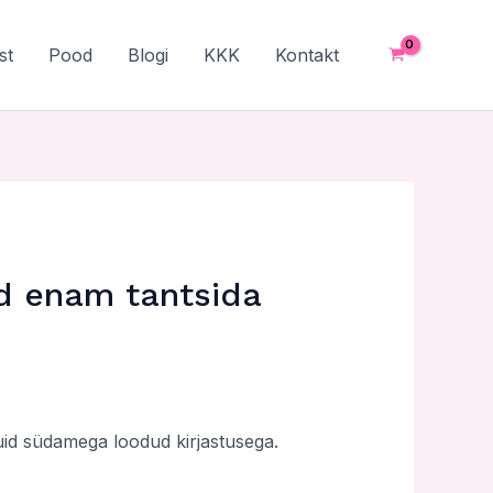
st
Pood
Blogi
KKK
Kontakt
ad enam tantsida
uid südamega loodud kirjastusega.