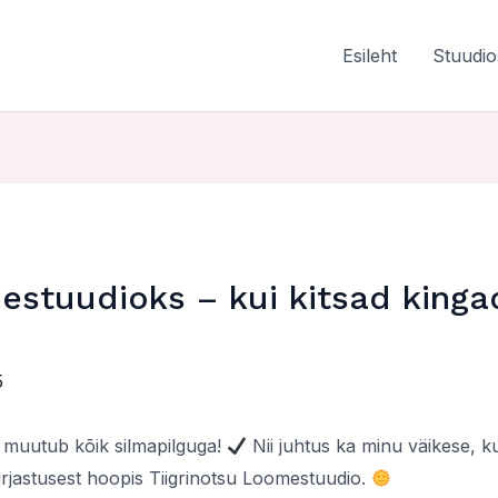
Esileht
Stuudio
estuudioks – kui kitsad king
5
 muutub kõik silmapilguga!
Nii juhtus ka minu väikese, k
irjastusest hoopis Tiigrinotsu Loomestuudio.