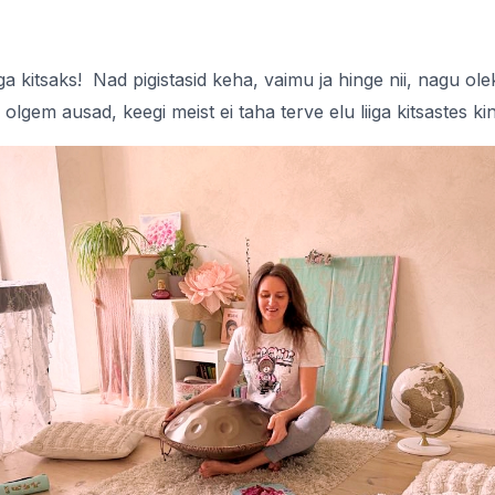
liiga kitsaks! Nad pigistasid keha, vaimu ja hinge nii, nagu ol
 olgem ausad, keegi meist ei taha terve elu liiga kitsastes 