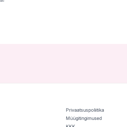
Privaatsuspoliitika
Müügitingimused
KKK