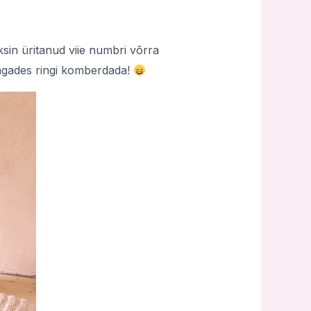
eksin üritanud viie numbri võrra
kingades ringi komberdada!