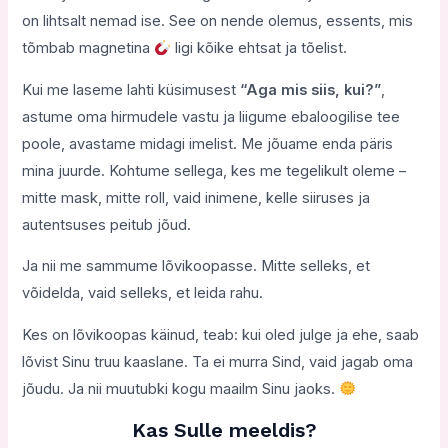
on lihtsalt nemad ise. See on nende olemus, essents, mis
tõmbab magnetina
ligi kõike ehtsat ja tõelist.
Kui me laseme lahti küsimusest
“Aga mis siis, kui?”
,
astume oma hirmudele vastu ja liigume ebaloogilise tee
poole, avastame midagi imelist. Me jõuame enda päris
mina juurde. Kohtume sellega, kes me tegelikult oleme –
mitte mask, mitte roll, vaid inimene, kelle siiruses ja
autentsuses peitub jõud.
Ja nii me sammume lõvikoopasse. Mitte selleks, et
võidelda, vaid selleks, et leida rahu.
Kes on lõvikoopas käinud, teab: kui oled julge ja ehe, saab
lõvist Sinu truu kaaslane. Ta ei murra Sind, vaid jagab oma
jõudu. Ja nii muutubki kogu maailm Sinu jaoks.
Kas Sulle meeldis?