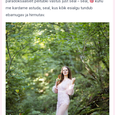
paradoksaalselt peitubki vastus just seal – seal,
kuhu
me kardame astuda, seal, kus kõik esialgu tundub
ebamugav ja hirmutav.