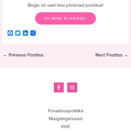
Blogis on veel teisi põnevaid postitusi!
VII MIND BLOGISSE!
F
T
L
S
a
w
i
h
c
i
n
a
e
t
k
r
b
t
e
e
←
Previous Postitus
Next Postitus
→
o
e
d
o
r
I
k
n
Privaatsuspoliitika
Müügitingimused
KKK