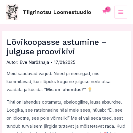
Skip
Post
MAI
to
navigation
Tiigrinotsu Loomestuudio
ME
content
Lõvikoopasse astumine –
julguse proovikivi
Autor:
Eve Narõžnaja
•
17/01/2025
Meid saadavad varjud. Need pimenurgad, mis
kummitavad, kuni lõpuks kogume julguse neile otsa
vaadata ja küsida:
“Mis on lahendus?”
Tihti on lahendus ootamatu, ebaloogiline, lausa absurdne.
Loogika, see ratsionaalne hääl meie sees, hüüab: “Ei, see
on idiootne, see pole võimalik!” Me ei vali seda teed, sest
tundub turvalisem järgida tuttavat ja mõistetavat rada. Kuid