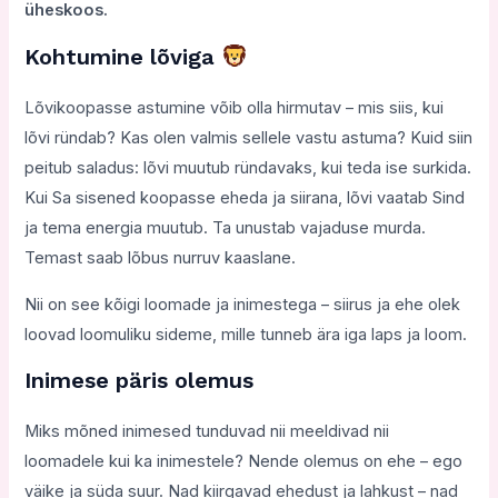
üheskoos.
Kohtumine lõviga
Lõvikoopasse astumine võib olla hirmutav – mis siis, kui
lõvi ründab? Kas olen valmis sellele vastu astuma? Kuid siin
peitub saladus: lõvi muutub ründavaks, kui teda ise surkida.
Kui Sa sisened koopasse eheda ja siirana, lõvi vaatab Sind
ja tema energia muutub. Ta unustab vajaduse murda.
Temast saab lõbus nurruv kaaslane.
Nii on see kõigi loomade ja inimestega – siirus ja ehe olek
loovad loomuliku sideme, mille tunneb ära iga laps ja loom.
Inimese päris olemus
Miks mõned inimesed tunduvad nii meeldivad nii
loomadele kui ka inimestele? Nende olemus on ehe – ego
väike ja süda suur. Nad kiirgavad ehedust ja lahkust – nad