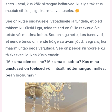
sees – seal, kus kõik piirangud haihtuvad, kus iga takistus
muutub sillaks ja iga küsimus vastuseks.
See on kutse sügavusele, vabadusele ja tundele, et oled
rohkem kui ükski lugu, mida teised on Sulle rääkinud Sinu,
teiste või maailma kohta. See on lugu neile, kes tunnevad,
et nende õrnus on nende kõige säravam jõud, isegi siis, kui
maailm üritab seda varjutada. See on peegel nii noorele kui
täiskasvanule, kes küsib endalt:
“Miks ma olen selline? Miks ma ei sobitu? Kas minu
unistused on tõelised või lihtsalt mõttemängud, millest
pean loobuma?”