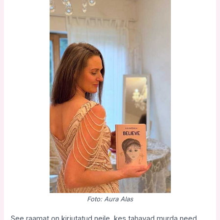
Foto: Aura Alas
See raamat on kirjutatud neile, kes tahavad murda need