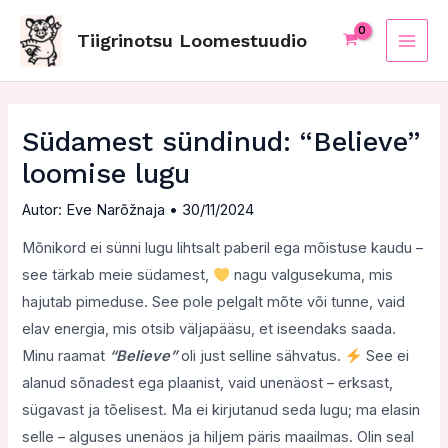
Skip
Post
MAI
to
navigation
Tiigrinotsu Loomestuudio
ME
content
Südamest sündinud: “Believe”
loomise lugu
Autor:
Eve Narõžnaja
•
30/11/2024
Mõnikord ei sünni lugu lihtsalt paberil ega mõistuse kaudu –
see tärkab meie südamest,
nagu valgusekuma, mis
hajutab pimeduse. See pole pelgalt mõte või tunne, vaid
elav energia, mis otsib väljapääsu, et iseendaks saada.
Minu raamat
“Believe”
oli just selline sähvatus.
See ei
alanud sõnadest ega plaanist, vaid unenäost – erksast,
sügavast ja tõelisest. Ma ei kirjutanud seda lugu; ma elasin
selle – alguses unenäos ja hiljem päris maailmas. Olin seal