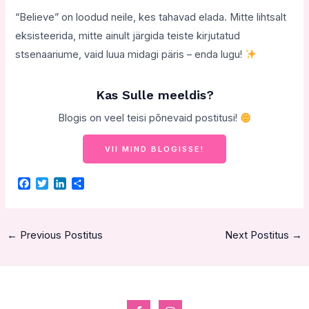
“Believe” on loodud neile, kes tahavad elada. Mitte lihtsalt
eksisteerida, mitte ainult järgida teiste kirjutatud
stsenaariume, vaid luua midagi päris – enda lugu!
Kas Sulle meeldis?
Blogis on veel teisi põnevaid postitusi!
VII MIND BLOGISSE!
F
T
L
S
a
w
i
h
c
i
n
a
e
t
k
r
b
t
e
e
←
Previous Postitus
Next Postitus
→
o
e
d
o
r
I
k
n