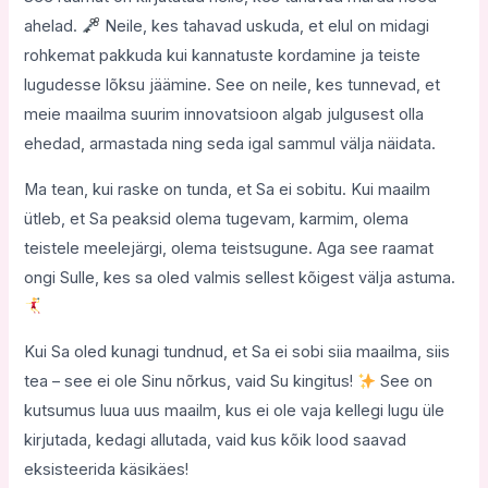
ahelad.
Neile, kes tahavad uskuda, et elul on midagi
rohkemat pakkuda kui kannatuste kordamine ja teiste
lugudesse lõksu jäämine. See on neile, kes tunnevad, et
meie maailma suurim innovatsioon algab julgusest olla
ehedad, armastada ning seda igal sammul välja näidata.
Ma tean, kui raske on tunda, et Sa ei sobitu. Kui maailm
ütleb, et Sa peaksid olema tugevam, karmim, olema
teistele meelejärgi, olema teistsugune. Aga see raamat
ongi Sulle, kes sa oled valmis sellest kõigest välja astuma.
Kui Sa oled kunagi tundnud, et Sa ei sobi siia maailma, siis
tea – see ei ole Sinu nõrkus, vaid Su kingitus!
See on
kutsumus luua uus maailm, kus ei ole vaja kellegi lugu üle
kirjutada, kedagi allutada, vaid kus kõik lood saavad
eksisteerida käsikäes!