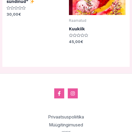
sündinud”
Hinnanguga
30,00
€
0
Raamatud
/
5
Kuukiik
Hinnanguga
45,00
€
0
/
5
Privaatsuspoliitika
Müügitingimused