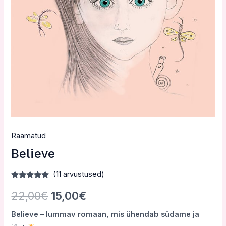
Raamatud
Believe
(
11
arvustused)
Hinnatud
4
5.00
/5
22,00
€
15,00
€
kliendi
hinnangu
põhjal
Believe – lummav romaan, mis ühendab südame ja