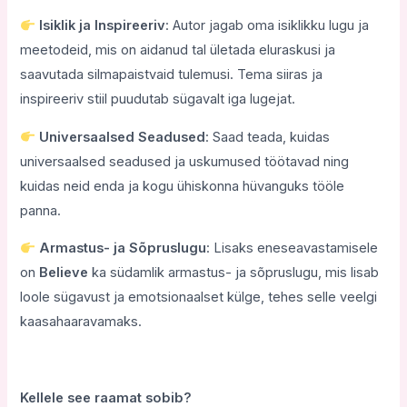
Isiklik ja Inspireeriv
: Autor jagab oma isiklikku lugu ja
meetodeid, mis on aidanud tal ületada eluraskusi ja
saavutada silmapaistvaid tulemusi. Tema siiras ja
inspireeriv stiil puudutab sügavalt iga lugejat.
Universaalsed Seadused
: Saad teada, kuidas
universaalsed seadused ja uskumused töötavad ning
kuidas neid enda ja kogu ühiskonna hüvanguks tööle
panna.
Armastus- ja Sõpruslugu
: Lisaks eneseavastamisele
on
Believe
ka südamlik armastus- ja sõpruslugu, mis lisab
loole sügavust ja emotsionaalset külge, tehes selle veelgi
kaasahaaravamaks.
Kellele see raamat sobib?