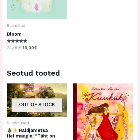
Raamatud
Bloom
Hinnanguga
24,00
€
16,00
€
5.00
/ 5
Seotud tooted
OUT OF STOCK
Sündmused
Haldjametsa
Helimaagia: “Täht on