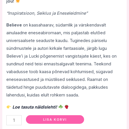
jõu!
“Inspiratsioon, Seiklus ja Eneseleidmine”
Believe
on kaasahaarav, südamlik ja värskendavalt
ainulaadne eneseabiromaan, mis paljastab elutõed
universaalsete seaduste kaudu. Tuginedes päriselu
sündmustele ja autori kirkale fantaasiale, järgib lugu
Believe’i ja Lucki põgenemist vangistajate käest, kes on
sundinud neid teisi ennastsalgavalt teenima. Teekond
vabadusse toob kaasa põnevad kohtumised, sügavad
eneseavastused ja müstilised seiklused. Raamat on
täidetud hinge puudutavate dialoogidega, pakkudes
lahendusi, kuidas elult rohkem saada.
Loe tasuta näidislehti!
LISA KORVI