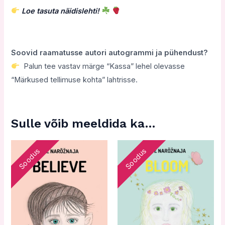
Loe tasuta näidislehti!
Soovid raamatusse autori autogrammi ja pühendust?
Palun tee vastav märge “Kassa” lehel olevasse
“Märkused tellimuse kohta” lahtrisse.
Sulle võib meeldida ka…
Algne
Current
Algne
Current
Soodus
Soodus
hind
price
hind
price
oli:
is:
oli:
is:
13,00€.
5,00€.
14,00€.
5,00€.