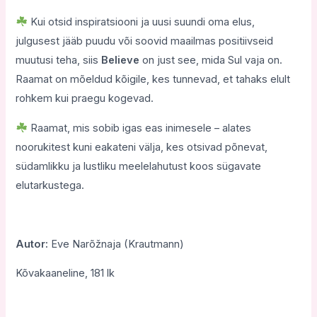
Kui otsid inspiratsiooni ja uusi suundi oma elus,
julgusest jääb puudu või soovid maailmas positiivseid
muutusi teha, siis
Believe
on just see, mida Sul vaja on.
Raamat on mõeldud kõigile, kes tunnevad, et tahaks elult
rohkem kui praegu kogevad.
Raamat, mis sobib igas eas inimesele – alates
noorukitest kuni eakateni välja, kes otsivad põnevat,
südamlikku ja lustliku meelelahutust koos sügavate
elutarkustega.
Autor:
Eve Narõžnaja (Krautmann)
Kõvakaaneline, 181 lk