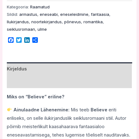
Kategooria:
Raamatud
Sildid:
armastus
,
eneseabi
,
eneseleidmine
,
fantaasia
,
Ilukirjandus
,
noortekirjandus
,
põnevus
,
romantika
,
seiklusromaan
,
ulme
Facebook
Twitter
LinkedIn
Share
Kirjeldus
Arvustused (11)
Miks on “Believe” eriline?
Ainulaadne
L
ä
henemine:
Mis teeb
Believe
eriti
eriliseks, on selle ilukirjanduslik seiklusromaani stiil. Autor
põimib meisterlikult kaasahaarava fantaasialoo
eneseavastamisega, tehes lugemise tõeliselt nauditavaks.