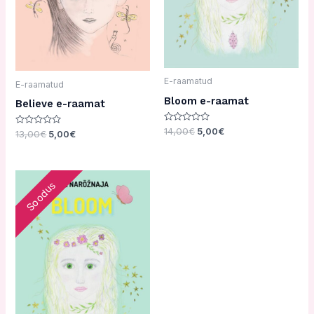
E-raamatud
E-raamatud
Bloom e-raamat
Believe e-raamat
Hinnanguga
14,00
€
5,00
€
Hinnanguga
13,00
€
5,00
€
0
0
/
/
5
5
Algne
Current
Soodus
hind
price
oli:
is:
24,00€.
16,00€.