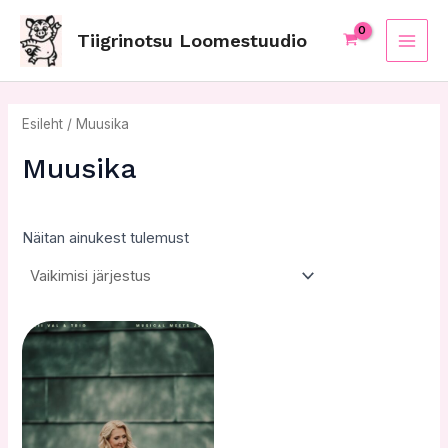
Skip
MAI
to
Tiigrinotsu Loomestuudio
ME
content
Esileht
/ Muusika
Muusika
Näitan ainukest tulemust