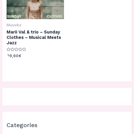
Muusika
Marii Val & trio – Sunday
Clothes – Musical Meets
Jazz
Hinnanguga
29,60
€
0
/
5
Categories