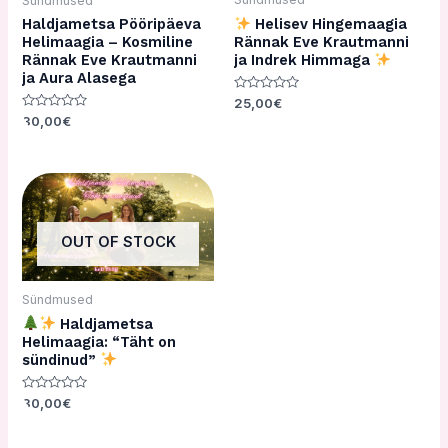
Sündmused
Helisev Hingemaagia
Haldjametsa Pööripäeva
Rännak Eve Krautmanni
Helimaagia – Kosmiline
ja Indrek Himmaga
Rännak Eve Krautmanni
ja Aura Alasega
Hinnanguga
25,00
€
0
Hinnanguga
30,00
€
/
0
5
/
5
OUT OF STOCK
Sündmused
Haldjametsa
Helimaagia: “Täht on
sündinud”
Hinnanguga
30,00
€
0
/
5