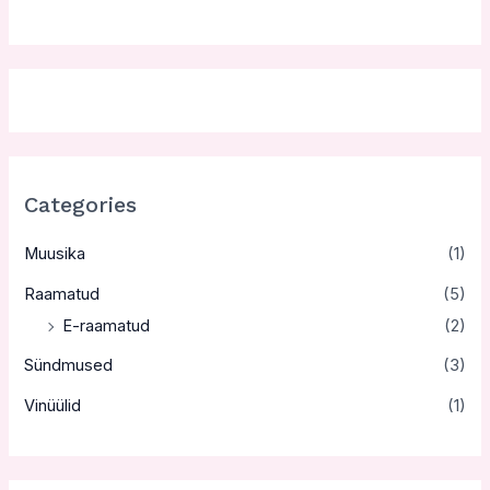
Categories
Muusika
(1)
Raamatud
(5)
E-raamatud
(2)
Sündmused
(3)
Vinüülid
(1)