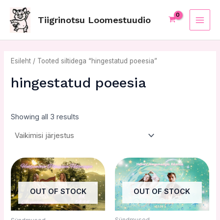
Skip
MAI
to
Tiigrinotsu Loomestuudio
ME
content
Esileht
/ Tooted siltidega “hingestatud poeesia”
hingestatud poeesia
Showing all 3 results
OUT OF STOCK
OUT OF STOCK
Sündmused