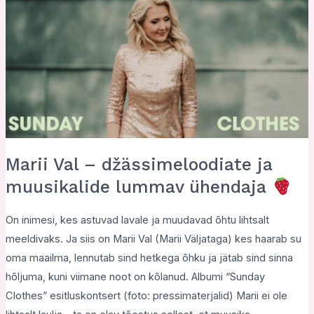
Marii Val – džässimeloodiate ja
muusikalide lummav ühendaja
On inimesi, kes astuvad lavale ja muudavad õhtu lihtsalt
meeldivaks. Ja siis on Marii Val (Marii Väljataga) kes haarab su
oma maailma, lennutab sind hetkega õhku ja jätab sind sinna
hõljuma, kuni viimane noot on kõlanud. Albumi “Sunday
Clothes” esitluskontsert (foto: pressimaterjalid) Marii ei ole