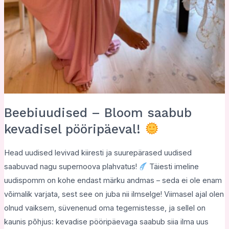
Beebiuudised – Bloom saabub
kevadisel pööripäeval!
Head uudised levivad kiiresti ja suurepärased uudised
saabuvad nagu supernoova plahvatus!
Täiesti imeline
uudispomm on kohe endast märku andmas – seda ei ole enam
võimalik varjata, sest see on juba nii ilmselge! Viimasel ajal olen
olnud vaiksem, süvenenud oma tegemistesse, ja sellel on
kaunis põhjus: kevadise pööripäevaga saabub siia ilma uus