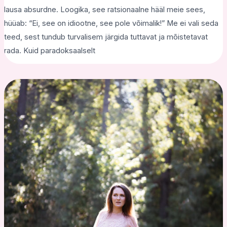
lausa absurdne. Loogika, see ratsionaalne hääl meie sees,
hüüab: “Ei, see on idiootne, see pole võimalik!” Me ei vali seda
teed, sest tundub turvalisem järgida tuttavat ja mõistetavat
rada. Kuid paradoksaalselt