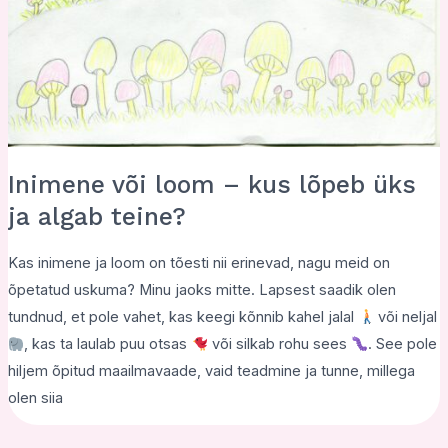
Inimene või loom – kus lõpeb üks
ja algab teine?
Kas inimene ja loom on tõesti nii erinevad, nagu meid on
õpetatud uskuma? Minu jaoks mitte. Lapsest saadik olen
tundnud, et pole vahet, kas keegi kõnnib kahel jalal
või neljal
, kas ta laulab puu otsas
või silkab rohu sees
. See pole
hiljem õpitud maailmavaade, vaid teadmine ja tunne, millega
olen siia