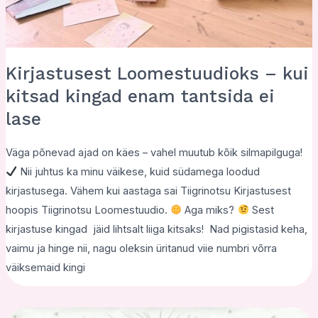
Kirjastusest Loomestuudioks – kui
kitsad kingad enam tantsida ei
lase
Väga põnevad ajad on käes – vahel muutub kõik silmapilguga!
Nii juhtus ka minu väikese, kuid südamega loodud
kirjastusega. Vähem kui aastaga sai Tiigrinotsu Kirjastusest
hoopis Tiigrinotsu Loomestuudio.
Aga miks?
Sest
kirjastuse kingad jäid lihtsalt liiga kitsaks! Nad pigistasid keha,
vaimu ja hinge nii, nagu oleksin üritanud viie numbri võrra
väiksemaid kingi