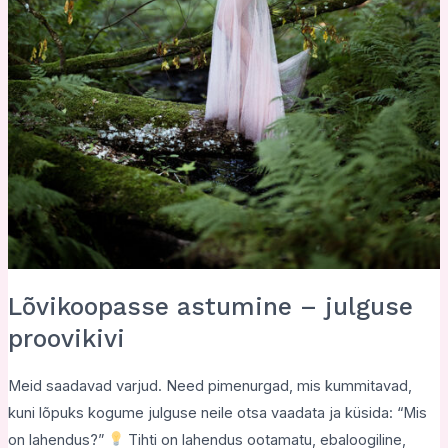
Lõvikoopasse astumine – julguse
proovikivi
Meid saadavad varjud. Need pimenurgad, mis kummitavad,
kuni lõpuks kogume julguse neile otsa vaadata ja küsida: “Mis
on lahendus?”
Tihti on lahendus ootamatu, ebaloogiline,