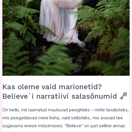
Kas oleme vaid marionetid?
Believe`i narratiivi salasõnumid
On hetki, mil raamatud muutuvad peegliteks – mitte tavalisteks,
mis peegeldavad meie keha, vaid sellisteks, mis avavad tee
sügavama enese mõistmiseni. “Believe” on just selline armas