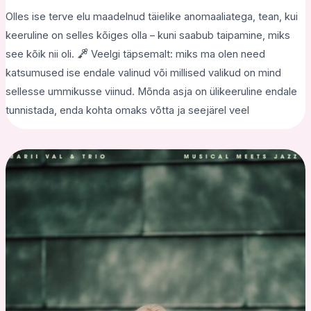
Olles ise terve elu maadelnud täielike anomaaliatega, tean, kui
keeruline on selles kõiges olla – kuni saabub taipamine, miks
see kõik nii oli.
Veelgi täpsemalt: miks ma olen need
katsumused ise endale valinud või millised valikud on mind
sellesse ummikusse viinud. Mõnda asja on ülikeeruline endale
tunnistada, enda kohta omaks võtta ja seejärel veel