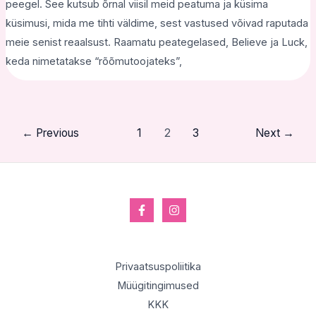
peegel. See kutsub õrnal viisil meid peatuma ja küsima
küsimusi, mida me tihti väldime, sest vastused võivad raputada
meie senist reaalsust. Raamatu peategelased, Believe ja Luck,
keda nimetatakse “rõõmutoojateks”,
←
Previous
1
2
3
Next
→
Privaatsuspoliitika
Müügitingimused
KKK