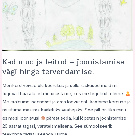
Kadunud ja leitud – joonistamise
vägi hinge tervendamisel
Mõnikord võivad elu keerukus ja selle raskused meid nii
tugevalt haarata, et me unustame, kes me tegelikult oleme.
Me eraldume iseendast ja oma loovusest, kaotame kerguse ja
muutume maailma hääletuks vaatlejaks. See pilt on üks minu
esimesi joonistusi
pärast seda, kui lõpetasin joonistamise
20 aastat tagasi, varateismelisena. See sümboliseerib
teekonda tagasi iseenda juurde.