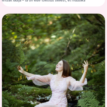
lihtsalt laulja – ta on elav tõestus sellest, et muusika